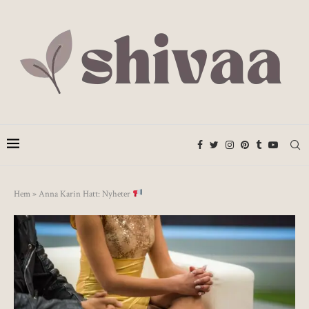
Hem
»
Anna Karin Hatt: Nyheter