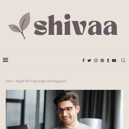
Hem
»
Bygel till tripp trapp stol begagnad