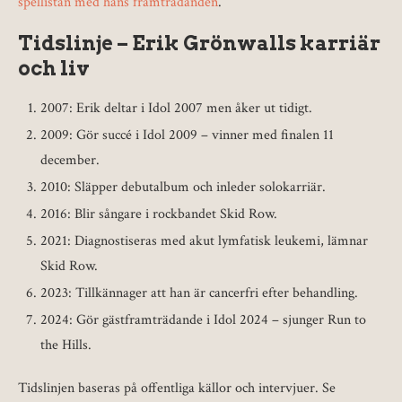
spellistan med hans framträdanden
.
Tidslinje – Erik Grönwalls karriär
och liv
2007
: Erik deltar i Idol 2007 men åker ut tidigt.
2009
: Gör succé i Idol 2009 – vinner med finalen 11
december.
2010
: Släpper debutalbum och inleder solokarriär.
2016
: Blir sångare i rockbandet Skid Row.
2021
: Diagnostiseras med akut lymfatisk leukemi, lämnar
Skid Row.
2023
: Tillkännager att han är cancerfri efter behandling.
2024
: Gör gästframträdande i Idol 2024 – sjunger Run to
the Hills.
Tidslinjen baseras på offentliga källor och intervjuer. Se