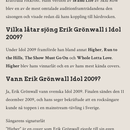
kraftfulla rockröst. Hans version av
18 and Life
av Skid Row
blev en av de mest omtalade auditionframträdandena den
säsongen och visade redan då hans koppling till hårdrocken.
Vilka låtar sjöng Erik Grönwall i Idol
2009?
Under Idol 2009 framförde han bland annat
Higher
,
Run to
the Hills
,
The Show Must Go On
och
Whole Lotta Love
.
Higher
blev hans vinnarlåt och en av hans mest kända covers.
Vann Erik Grönwall Idol 2009?
Ja, Erik Grönwall vann svenska Idol 2009. Finalen sändes den 11
december 2009, och hans seger bekräftade att en rocksångare
kunde nå toppen i en mainstream-tävling i Sverige.
Sångarens signaturlåt
”Higher” är en cover som Erik Grönwall gjorde till sin egen