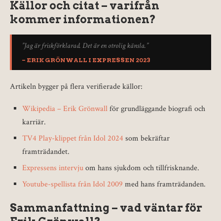
Källor och citat – varifrån
kommer informationen?
”Jag är friskförklarad. Det är en otrolig känsla.”
– ERIK GRÖNWALL I EXPRESSEN 2023
Artikeln bygger på flera verifierade källor:
Wikipedia – Erik Grönwall
för grundläggande biografi och
karriär.
TV4 Play-klippet från Idol 2024
som bekräftar
framträdandet.
Expressens intervju
om hans sjukdom och tillfrisknande.
Youtube-spellista från Idol 2009
med hans framträdanden.
Sammanfattning – vad väntar för