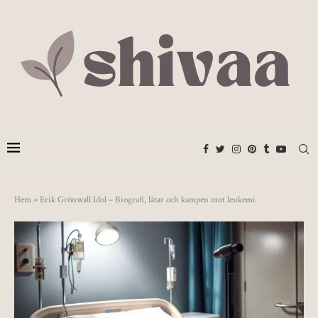
Hem
»
Erik Grönwall Idol – Biografi, låtar och kampen mot leukemi