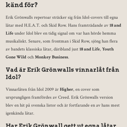
känd för?
Erik Grönwalls repertoar sträcker sig från Idol-covers till egna
låtar med H.E.A.T. och Skid Row. Hans framträdande av
18 and
Life
under Idol blev en tidig signal om var han hörde hemma
musikaliskt. Senare, som frontman i Skid Row, sjöng han flera
av bandets klassiska låtar, däribland just
18 and Life
,
Youth
Gone Wild
och
Monkey Business
.
Vad är Erik Grönwalls vinnarlåt från
Idol?
Vinnarlåten från Idol 2009 är
Higher
, en cover som
ursprungligen framfördes av Creed. Erik Grönwalls version
blev en hit på svenska listor och är fortfarande en av hans mest
igenkända låtar.
Har Erik Grönwall gett ut egna låtar