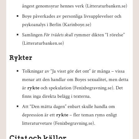
ångest genomsyrar hennes verk (Litteraturbanken.se)
Boye påverkades av personliga livsupplevelser och
psykoanalys i Berlin (Karinboye.se)
Samlingen
För trädets skull
rymmer dikten “I rörelse”
(Litteraturbanken.se)
Rykter
Tolkningar av “Ja visst gör det ont” är många – vissa
menar att den handlar om Boyes sexualitet, men detta
är
rykte
och spekulation (Fenixbegravning.se). Det
finns inga direkta belägg i texterna.
Att “Den mätta dagen” enbart skulle handla om
depression är ett
rykte
– fler teman ryms enligt
litteraturvetare (Fenixbegravning.se).
Citat och källor