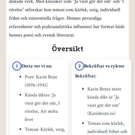
älskade verk. Med klassiker som “Ja visst gör det ont” och “I
rörelse” utforskar hon teman som kärlek, sorg, individuell
frihet och existentiella frågor. Hennes personliga
erfarenheter och psykoanalytiska influenser har format både
hennes poesi och svensk litteratur.
Översikt
Detta vet vi nu
Bekräftat vs rykter
1
2
Bekräftat:
Poet: Karin Boye
(1896–1941)
Karin Boyes mest
Kända dikter: Ja
kända dikt är “Ja
visst gör det ont, I
visst gör det ont”
rörelse, Att möta
(Karinboye.se)
livet
Teman som kärlek,
Teman: Kärlek, sorg,
individuell frihet och