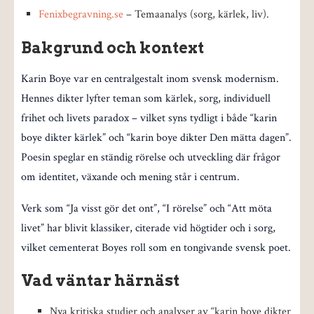
Fenixbegravning.se
– Temaanalys (sorg, kärlek, liv).
Bakgrund och kontext
Karin Boye var en centralgestalt inom svensk modernism.
Hennes dikter lyfter teman som kärlek, sorg, individuell
frihet och livets paradox – vilket syns tydligt i både “karin
boye dikter kärlek” och “karin boye dikter Den mätta dagen”.
Poesin speglar en ständig rörelse och utveckling där frågor
om identitet, växande och mening står i centrum.
Verk som “Ja visst gör det ont”, “I rörelse” och “Att möta
livet” har blivit klassiker, citerade vid högtider och i sorg,
vilket cementerat Boyes roll som en tongivande svensk poet.
Vad väntar härnäst
Nya kritiska studier och analyser av “karin boye dikter