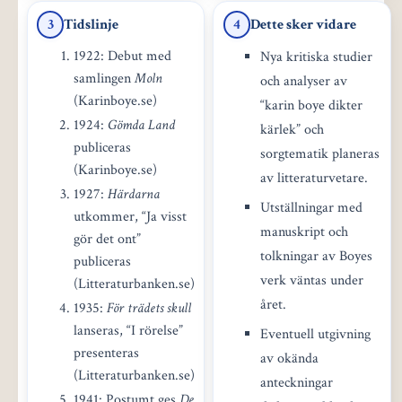
Tidslinje
Dette sker vidare
3
4
1922: Debut med
Nya kritiska studier
samlingen
Moln
och analyser av
(Karinboye.se)
“karin boye dikter
1924:
Gömda Land
kärlek” och
publiceras
sorgtematik planeras
(Karinboye.se)
av litteraturvetare.
1927:
Härdarna
Utställningar med
utkommer, “Ja visst
manuskript och
gör det ont”
tolkningar av Boyes
publiceras
verk väntas under
(Litteraturbanken.se)
året.
1935:
För trädets skull
lanseras, “I rörelse”
Eventuell utgivning
presenteras
av okända
(Litteraturbanken.se)
anteckningar
1941: Postumt ges
De