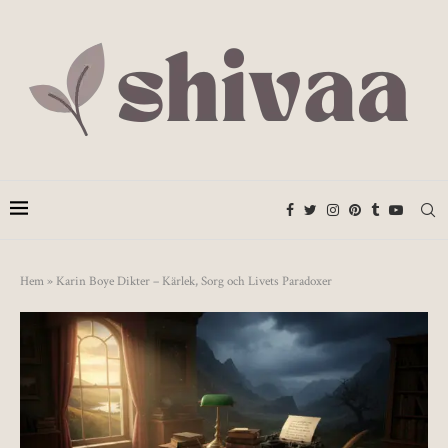
Hem
»
Karin Boye Dikter – Kärlek, Sorg och Livets Paradoxer