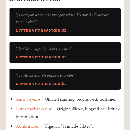
“Ja visst gör det ont när knoppar brister. Varför skulle annars
våren tveka?”
LITTERATURBANKEN.SE
“Den bästa dagen är en dag av törst.”
LITTERATURBANKEN.SE
“Jag vill möta livets makter, vapenlös.”
LITTERATURBANKEN.SE
Karinboye.se
– Officiell samling, biografi och tidslinje.
Litteraturbanken.se
– Originaldikter, biografi och kritisk
information.
Adlibris.com
– Utgåvan “Samlade dikter”.