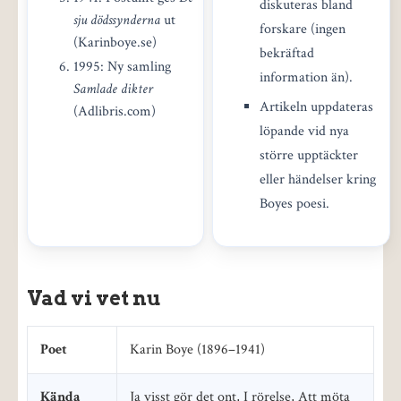
diskuteras bland
sju dödssynderna
ut
forskare (ingen
(Karinboye.se)
bekräftad
1995: Ny samling
information än).
Samlade dikter
Artikeln uppdateras
(Adlibris.com)
löpande vid nya
större upptäckter
eller händelser kring
Boyes poesi.
Vad vi vet nu
Poet
Karin Boye (1896–1941)
Kända
Ja visst gör det ont, I rörelse, Att möta