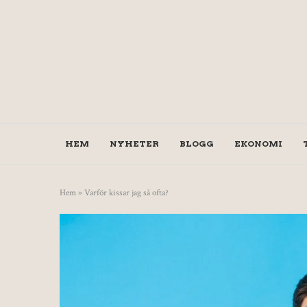
HEM
NYHETER
BLOGG
EKONOMI
Hem
»
Varför kissar jag så ofta?