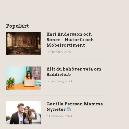
Populärt
Karl Andersson och
Söner – Historik och
Möbelsortiment
14 October, 2025
Allt du behöver veta om
Baddiehub
12 February, 2023
Gunilla Persson Mamma
Nyheter
7 December, 2024