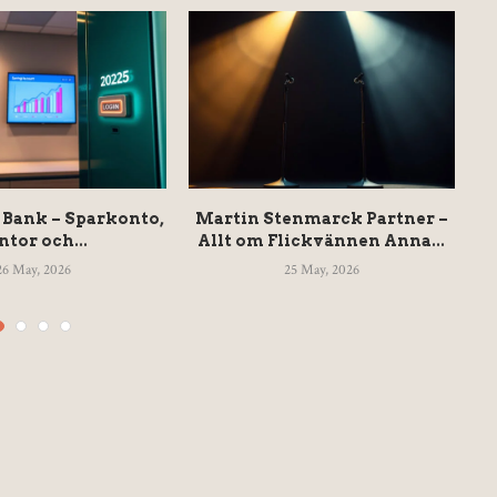
r Bank – Sparkonto,
Martin Stenmarck Partner –
H
ntor och...
Allt om Flickvännen Anna...
26 May, 2026
25 May, 2026