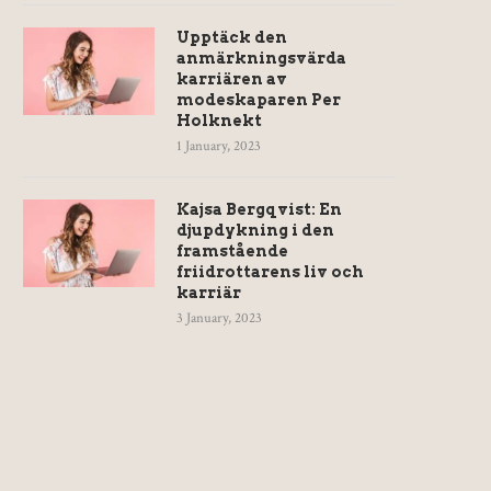
Upptäck den
anmärkningsvärda
karriären av
modeskaparen Per
Holknekt
1 January, 2023
Kajsa Bergqvist: En
järtslag Per Minut – Normal
Martin Järborg Familj – 
djupdykning i den
Puls Tabell För...
om fru, barn...
framstående
24 May, 2026
23 May, 2026
friidrottarens liv och
karriär
3 January, 2023