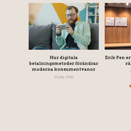
pen – Från
Hur digitala
Erik Pen e
till
betalningsmetoder förändrar
rä
ng
moderna konsumentvanor
10 July, 2026