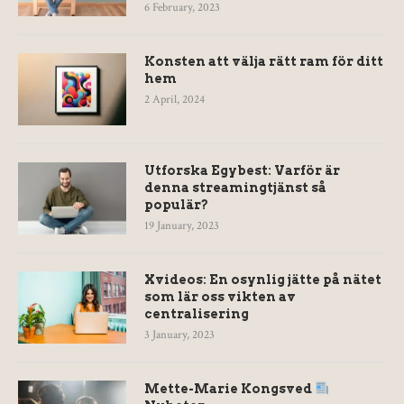
6 February, 2023
Konsten att välja rätt ram för ditt
hem
2 April, 2024
Utforska Egybest: Varför är
denna streamingtjänst så
populär?
19 January, 2023
Xvideos: En osynlig jätte på nätet
som lär oss vikten av
centralisering
3 January, 2023
Mette-Marie Kongsved