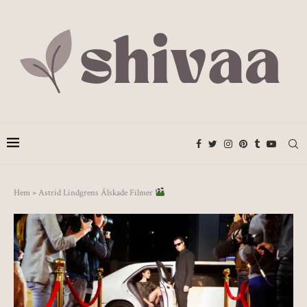
Hem
»
Astrid Lindgrens Älskade Filmer