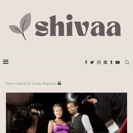
Hem
»
Daniel Di Grado: Regissör