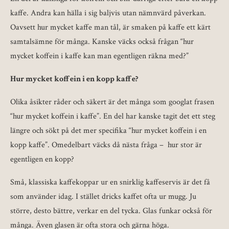
kaffe. Andra kan hälla i sig baljvis utan nämnvärd påverkan.
Oavsett hur mycket kaffe man tål, är smaken på kaffe ett kärt
samtalsämne för många. Kanske väcks också frågan “hur
mycket koffein i kaffe kan man egentligen räkna med?”
Hur mycket koffein i en kopp kaffe?
Olika åsikter råder och säkert är det många som googlat frasen
“hur mycket koffein i kaffe”. En del har kanske tagit det ett steg
längre och sökt på det mer specifika “hur mycket koffein i en
kopp kaffe”. Omedelbart väcks då nästa fråga – hur stor är
egentligen en kopp?
Små, klassiska kaffekoppar ur en snirklig kaffeservis är det få
som använder idag. I stället dricks kaffet ofta ur mugg. Ju
större, desto bättre, verkar en del tycka. Glas funkar också för
många. Även glasen är ofta stora och gärna höga.