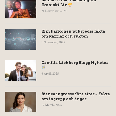
Lennart Hoa Hoa Dahlgren:
Ikoniskt Liv
21 November, 2024
Elin härkönen wikipedia fakta
om karriär och rykten
1 November, 2025
Camilla Läckberg Blogg Nyheter
6 April, 2025
Bianca ingrosso före efter – Fakta
om ingrepp och ånger
19 March, 2026