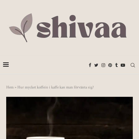
Hem
»
Hur mycket koffein i kaffe kan man förvänta sig?