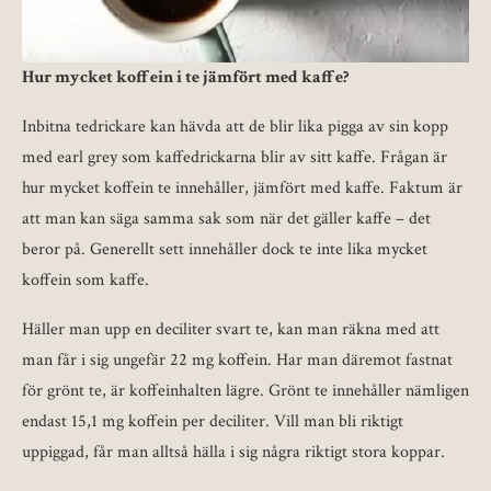
Hur mycket koffein i te jämfört med kaffe?
Inbitna tedrickare kan hävda att de blir lika pigga av sin kopp
med earl grey som kaffedrickarna blir av sitt kaffe. Frågan är
hur mycket koffein te innehåller, jämfört med kaffe. Faktum är
att man kan säga samma sak som när det gäller kaffe – det
beror på. Generellt sett innehåller dock te inte lika mycket
koffein som kaffe.
Häller man upp en deciliter svart te, kan man räkna med att
man får i sig ungefär 22 mg koffein. Har man däremot fastnat
för grönt te, är koffeinhalten lägre. Grönt te innehåller nämligen
endast 15,1 mg koffein per deciliter. Vill man bli riktigt
uppiggad, får man alltså hälla i sig några riktigt stora koppar.