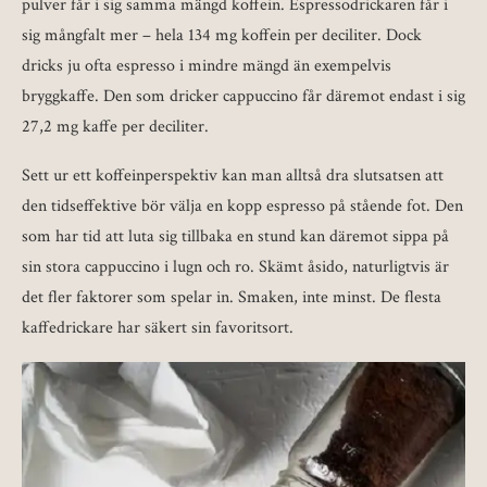
pulver får i sig samma mängd koffein. Espressodrickaren får i
sig mångfalt mer – hela 134 mg koffein per deciliter. Dock
dricks ju ofta espresso i mindre mängd än exempelvis
bryggkaffe. Den som dricker cappuccino får däremot endast i sig
27,2 mg kaffe per deciliter.
Sett ur ett koffeinperspektiv kan man alltså dra slutsatsen att
den tidseffektive bör välja en kopp espresso på stående fot. Den
som har tid att luta sig tillbaka en stund kan däremot sippa på
sin stora cappuccino i lugn och ro. Skämt åsido, naturligtvis är
det fler faktorer som spelar in. Smaken, inte minst. De flesta
kaffedrickare har säkert sin favoritsort.