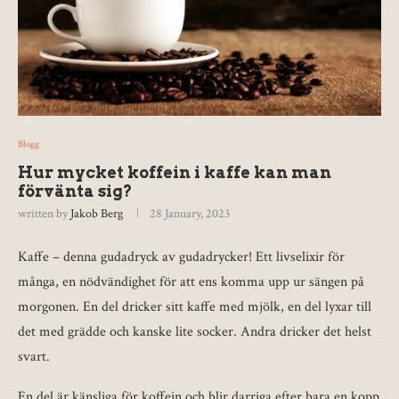
Blogg
Hur mycket koffein i kaffe kan man
förvänta sig?
written by
Jakob Berg
28 January, 2023
Kaffe – denna gudadryck av gudadrycker! Ett livselixir för
många, en nödvändighet för att ens komma upp ur sängen på
morgonen. En del dricker sitt kaffe med mjölk, en del lyxar till
det med grädde och kanske lite socker. Andra dricker det helst
svart.
En del är känsliga för koffein och blir darriga efter bara en kopp