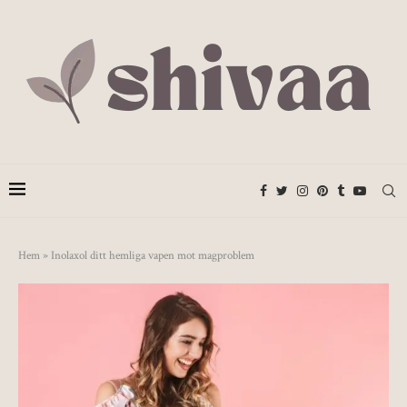
Hem
»
Inolaxol ditt hemliga vapen mot magproblem