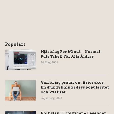
Populärt
Hjärtslag Per Minut – Normal
Puls Tabell För Alla Åldrar
24 May, 2026
Varför jag pratar om Asics skor:
En djupdykning i dess popularitet
och kvalitet
26 January, 2023
Rollistan I Trolltider – Legenden