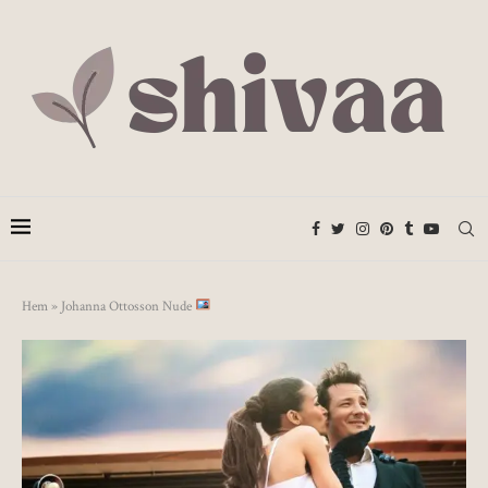
Hem
»
Johanna Ottosson Nude