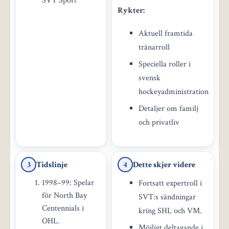
SVT Sport
Rykter:
Aktuell framtida
tränarroll
Speciella roller i
svensk
hockeyadministration
Detaljer om familj
och privatliv
Tidslinje
Dette skjer videre
3
4
1998–99: Spelar
Fortsatt expertroll i
för North Bay
SVT:s sändningar
Centennials i
kring SHL och VM.
OHL.
Möjligt deltagande i