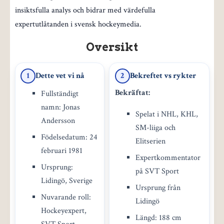
insiktsfulla analys och bidrar med värdefulla
expertutlåtanden i svensk hockeymedia.
Oversikt
Dette vet vi nå
Bekreftet vs rykter
1
2
Bekräftat:
Fullständigt
namn: Jonas
Spelat i NHL, KHL,
Andersson
SM-liiga och
Födelsedatum: 24
Elitserien
februari 1981
Expertkommentator
Ursprung:
på SVT Sport
Lidingö, Sverige
Ursprung från
Nuvarande roll:
Lidingö
Hockeyexpert,
Längd: 188 cm