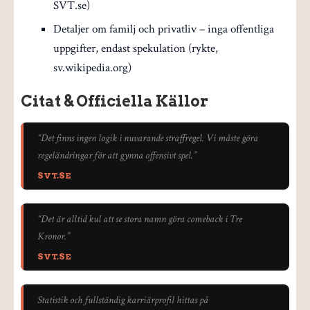
SVT.se)
Detaljer om familj och privatliv – inga offentliga
uppgifter, endast spekulation (rykte,
sv.wikipedia.org)
Citat & Officiella Källor
“Det finns ingen logik i nuvarande straffregel. Vi måste göra
regeländringar för att gynna offensivt spel.”
SVT.SE
“Det är alltid kul att se stora namn göra comeback i Tre
Kronor.”
SVT.SE
Statistik och fullständig karriärprofil hittas på