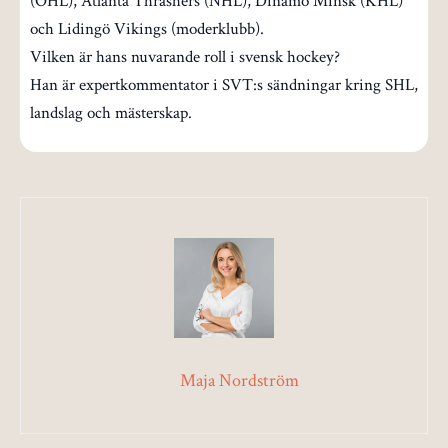
(OHL), Atlanta Thrashers (NHL), Dinamo Minsk (KHL)
och Lidingö Vikings (moderklubb).
Vilken är hans nuvarande roll i svensk hockey?
Han är expertkommentator i SVT:s sändningar kring SHL,
landslag och mästerskap.
Maja Nordström