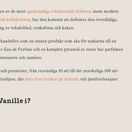
 en av de mest
igenkännliga tobaksvanilj-dofterna
inom modern
end-kollektionen
, har den kommit att definiera den överdådiga,
ng av tobaksblad, tonkaböna och kakao.
rknadsförs som en unisex-produkt som ska för tankarna till en
n av Eau de Parfum och en komplex pyramid av noter har parfymen
ntusiaster och samlare.
h prisnivåer, från resvänliga 10 ml till det storskaliga 100 ml-
örsäljare, där
duty free-butiker på Arlanda
och jämförelsesajter
Vanille i?