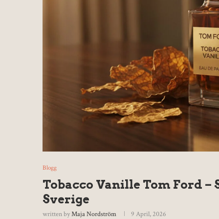
Blogg
Tobacco Vanille Tom Ford – S
Sverige
written by
Maja Nordström
9 April, 2026