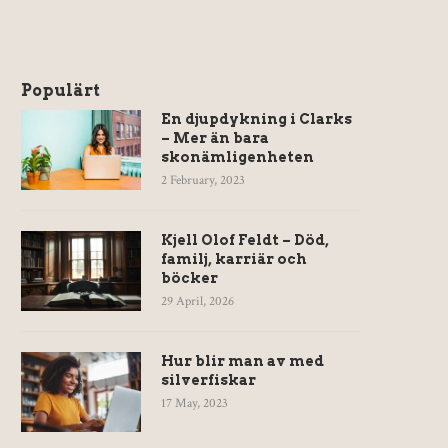
Populärt
En djupdykning i Clarks
– Mer än bara
skonämligenheten
2 February, 2023
Kjell Olof Feldt – Död,
familj, karriär och
böcker
29 April, 2026
Hur blir man av med
silverfiskar
17 May, 2023