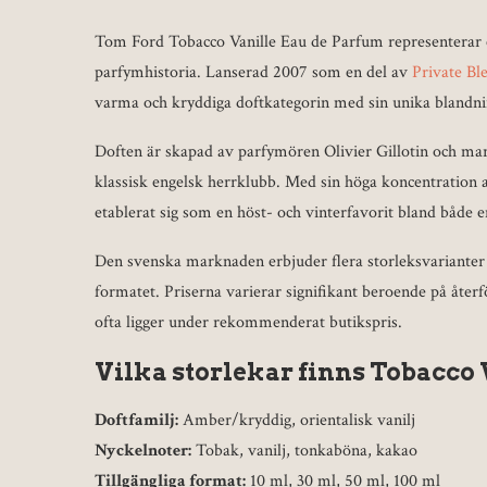
Tom Ford Tobacco Vanille Eau de Parfum representerar
parfymhistoria. Lanserad 2007 som en del av
Private Bl
varma och kryddiga doftkategorin med sin unika blandni
Doften är skapad av parfymören Olivier Gillotin och ma
klassisk engelsk herrklubb. Med sin höga koncentratio
etablerat sig som en höst- och vinterfavorit bland både e
Den svenska marknaden erbjuder flera storleksvarianter oc
formatet. Priserna varierar signifikant beroende på återf
ofta ligger under rekommenderat butikspris.
Vilka storlekar finns Tobacco 
Doftfamilj:
Amber/kryddig, orientalisk vanilj
Nyckelnoter:
Tobak, vanilj, tonkaböna, kakao
Tillgängliga format:
10 ml, 30 ml, 50 ml, 100 ml