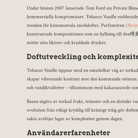
Under hösten 2007 lanserade Tom Ford sin Private Blend-
kommersiella kompromisser. Tobacco Vanille etablerade 
trenden för könsneutrala nischdofter. Parfymören
Olivie
konstruerade kompositionen som en hyllning till de
mötte söta likörer och kryddade drycker.
Doftutveckling och komplexit
Tobacco Vanille öppnar med en omedelbar våg av torkade
skapar vibrerande kontrast mot den kommande sötman. 
och vaniljkvaliteter – tillsammans med kakaoaccords som 
Basen utgörs av torkad frukt, tränoter och en distinkt va
evolution från rökigt kryddig till krämigt träig gör doft
sakta avslöjar lager av komplexitet genom dagen.
Användarerfarenheter