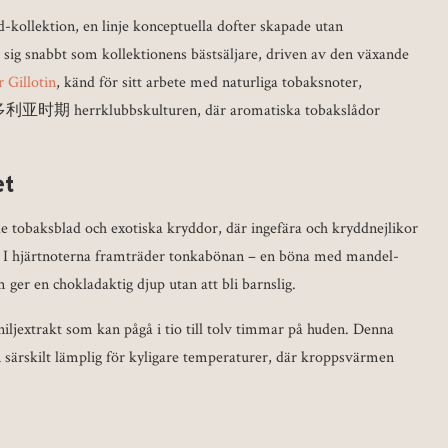
kollektion, en linje konceptuella dofter skapade utan
sig snabbt som kollektionens bästsäljare, driven av den växande
r Gillotin
, känd för sitt arbete med naturliga tobaksnoter,
n维多利亚时期 herrklubbskulturen, där aromatiska tobakslådor
et
 tobaksblad och exotiska kryddor, där ingefära och kryddnejlikor
I hjärtnoterna framträder tonkabönan – en böna med mandel-
ger en chokladaktig djup utan att bli barnslig.
niljextrakt som kan pågå i tio till tolv timmar på huden. Denna
en särskilt lämplig för kyligare temperaturer, där kroppsvärmen