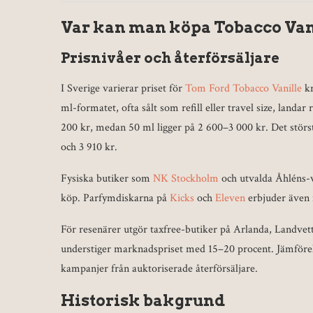
Var kan man köpa Tobacco Vani
Prisnivåer och återförsäljare
I Sverige varierar priset för
Tom Ford Tobacco Vanille
kr
ml-formatet, ofta sålt som refill eller travel size, land
200 kr, medan 50 ml ligger på 2 600–3 000 kr. Det störs
och 3 910 kr.
Fysiska butiker som
NK Stockholm
och utvalda Åhléns-v
köp. Parfymdiskarna på
Kicks
och
Eleven
erbjuder även 
För resenärer utgör taxfree-butiker på Arlanda, Landvett
understiger marknadspriset med 15–20 procent. Jämförels
kampanjer från auktoriserade återförsäljare.
Historisk bakgrund