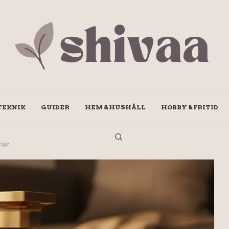
TEKNIK
GUIDER
HEM & HUSHÅLL
HOBBY & FRITID
rige