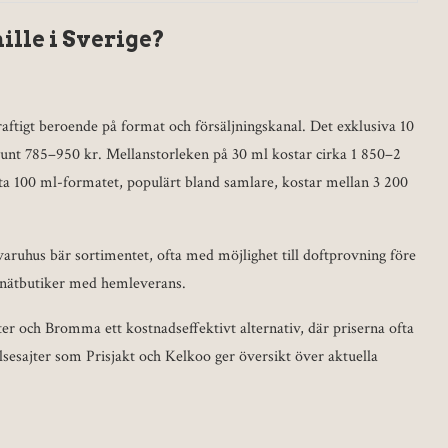
lle i Sverige?
aftigt beroende på format och försäljningskanal. Det exklusiva 10
ar runt 785–950 kr. Mellanstorleken på 30 ml kostar cirka 1 850–2
ta 100 ml-formatet, populärt bland samlare, kostar mellan 3 200
aruhus bär sortimentet, ofta med möjlighet till doftprovning före
nätbutiker med hemleverans.
er och Bromma ett kostnadseffektivt alternativ, där priserna ofta
esajter som Prisjakt och Kelkoo ger översikt över aktuella