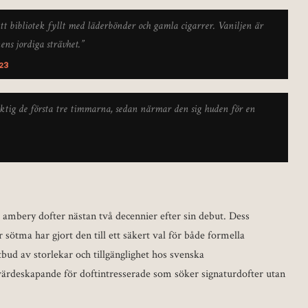
 ett bibliotek fyllt med läderbönder och gamla cigarrer. Vaniljen är
ens jordiga strävhet.”
23
ktig de första tre timmarna, sedan närmar den sig huden för en
ambery dofter nästan två decennier efter sin debut. Dess
sötma har gjort den till ett säkert val för både formella
bud av storlekar och tillgänglighet hos svenska
 värdeskapande för doftintresserade som söker signaturdofter utan