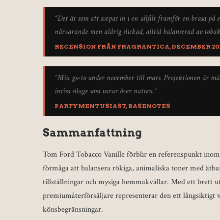
“Det är som att svepas in i en ullfilt framför en brasa på
närvarande men aldrig slickad, alltid balanserad av tobak
RECENSION FRÅN
FRAGRANTICA
, DECEMBER 20
“Min go-to under november till mars. Projektionen är mä
intim silage som varar över natten.”
PARFYMENTUSIAST,
BASENOTES
Sammanfattning
Tom Ford Tobacco Vanille förblir en referenspunkt inom 
förmåga att balansera rökiga, animaliska toner med ätbar 
tillställningar och mysiga hemmakvällar. Med ett brett ut
premiumåterförsäljare representerar den ett långsiktigt
könsbegränsningar.