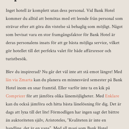
Inget hotell är komplett utan dess personal. Vid Bank Hotel
kommer du alltid att bemötas med ett leende från personal som
strävar efter att göra din vistelse så behaglig som möjligt. Något
som bevisat vara en stor framgångsfaktor för Bank Hotel är
deras personalens insats för att ge bästa möjliga service, vilket
gör hotellet till det perfekta valet för både affärsresor och
turistbesök.
Blev du inspirerad? Nu går det väl inte att stå emot längre! Med
lån via Zmarta
kan du planera en minnesvärd semester på Bank
Hotel inom en snar framtid. Eller varför inte ta en kik på
Compricer
för att jämföra olika lånemöjligheter. Med
Enklare
kan du också jämföra och hitta bästa lånelösning för dig. Det är
dags att lyxa till det lite! Förmodligen har ingen sagt det bättre
än auktoriteten själv, Aristoteles, “Kvaliteten är inte en
handling, det är en vana”. Med all magi som Bank Hotel