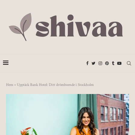
Hem
»
Upptäck Bank Hotel: Ditt drömboende i Stockholm