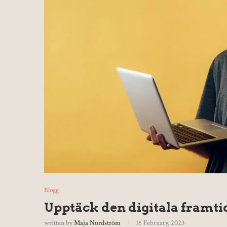
Blogg
Upptäck den digitala framt
written by
Maja Nordström
16 February, 2023