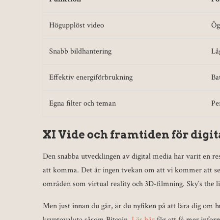
Högupplöst video
Ög
Snabb bildhantering
Lå
Effektiv energiförbrukning
Ba
Egna filter och teman
Pe
XI Vide och framtiden för digi
Den snabba utvecklingen av digital media har varit en 
att komma. Det är ingen tvekan om att vi kommer att s
områden som virtual reality och 3D-filmning. Sky’s the l
Men just innan du går, är du nyfiken på att lära dig o
kryptovaluta såsom Bitcoin.
Läs här
för att få mer infor