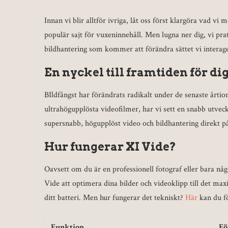
Innan vi blir alltför ivriga, låt oss först klargöra vad v
populär sajt för vuxeninnehåll. Men lugna ner dig, vi pr
bildhantering som kommer att förändra sättet vi interage
En nyckel till framtiden för di
BIldfångst har förändrats radikalt under de senaste årtion
ultrahögupplösta videofilmer, har vi sett en snabb utveck
supersnabb, högupplöst video och bildhantering direkt på
Hur fungerar XI Vide?
Oavsett om du är en professionell fotograf eller bara nå
Vide att optimera dina bilder och videoklipp till det maxi
ditt batteri. Men hur fungerar det tekniskt?
Här
kan du fö
Funktion
Fö