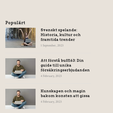
Populärt
Svenskt spelande:
Historia, kultur och
framtida trender
1 September, 2023
Att förstå buff163: Din
guide till unika
försäkringserbjudanden
4 February, 2023
Kunskapen och magin
bakom konsten att gissa
4 February, 2023