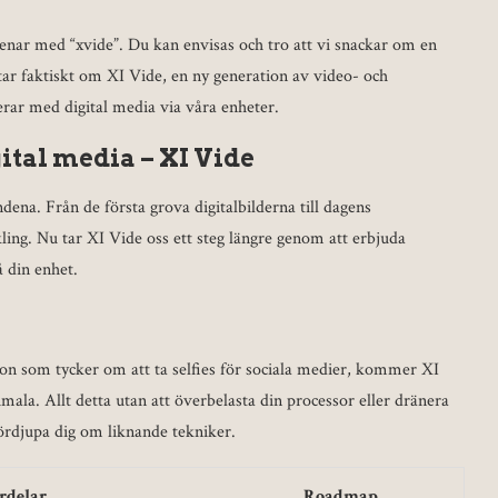
i menar med “xvide”. Du kan envisas och tro att vi snackar om en
atar faktiskt om XI Vide, en ny generation av video- och
rar med digital media via våra enheter.
gital media – XI Vide
dena. Från de första grova digitalbilderna till dagens
ling. Nu tar XI Vide oss ett steg längre genom att erbjuda
 din enhet.
gon som tycker om att ta selfies för sociala medier, kommer XI
mala. Allt detta utan att överbelasta din processor eller dränera
rdjupa dig om liknande tekniker.
rdelar
Roadmap