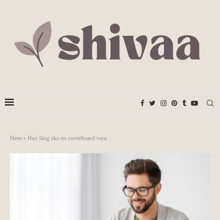
Hem
»
Hur lång ska en snowboard vara