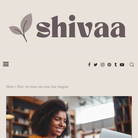
Hem
»
Hur vet man om man har magsår